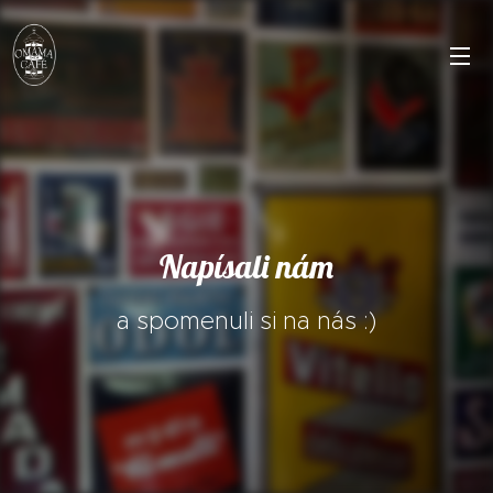
Napísali nám
a spomenuli si na nás :)