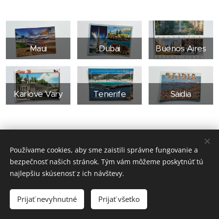
Maui
Dubai
Buenos Aires
Karlove Vary
Tenerife
Saidia
Používame cookies, aby sme zaistili správne fungovanie a
bezpečnosť našich stránok. Tým vám môžeme poskytnúť tú
najlepšiu skúsenosť z ich návštevy.
Omama Shop Café 2018 | Všetky práva vyhradené
Prijať nevyhnutné
Prijať všetko
Cookies